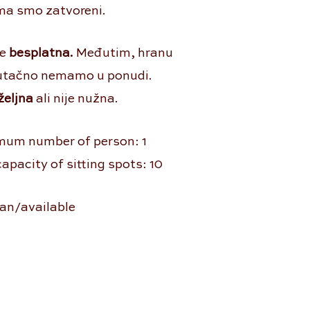
ma smo zatvoreni.
je
besplatna.
M
eđutim, hranu
enutačno nemamo u ponudi.
željna
ali nije nužna.
mum number of person: 1
pacity of sitting spots: 10
an/available