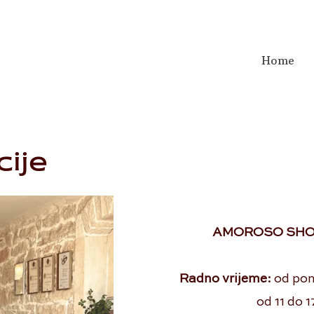
Home
cije
AMOROSO SH
Radno vrijeme:
od pon
od 11 do 1