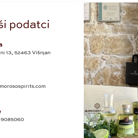
i podatci
a
ni 13, 52463 Višnjan
morosospirits.com
e
19085060