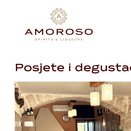
Preskoči
na
sadržaj
Posjete i degusta