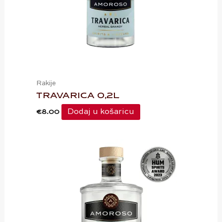
Rakije
TRAVARICA 0,2L
Dodaj u košaricu
€
8.00