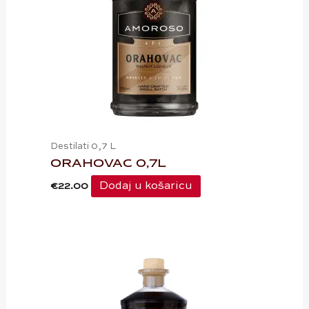
Destilati 0,7 L
ORAHOVAC 0,7L
Dodaj u košaricu
€
22.00