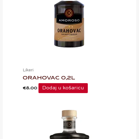
Likeri
ORAHOVAC 0,2L
Dodaj u košaricu
€
8.00