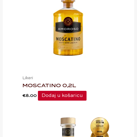
Likeri
MOSCATINO 0,2L
Dodaj u košaricu
€
8.00