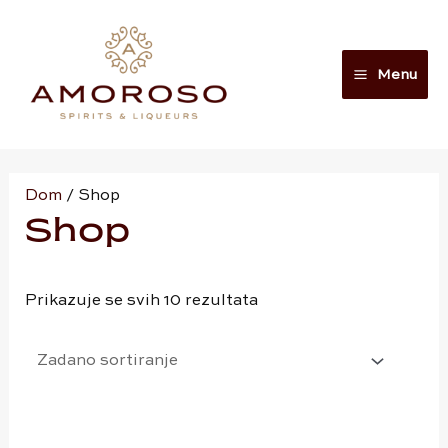
Preskoči
Main
na
Menu
sadržaj
Menu
Dom
/ Shop
Shop
Prikazuje se svih 10 rezultata