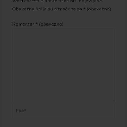
Vaša adresa e-pošte neće biti objavljena.
Obavezna polja su označena sa
* (obavezno)
Komentar
* (obavezno)
Ime*