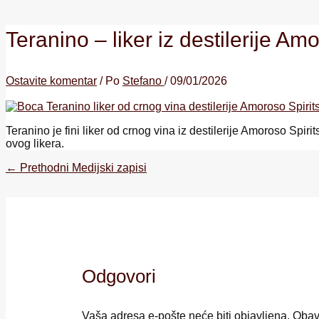
Teranino – liker iz destilerije Am
Ostavite komentar
/ Po
Stefano
/
09/01/2026
Teranino je fini liker od crnog vina iz destilerije Amoroso Spir
ovog likera.
←
Prethodni Medijski zapisi
Odgovori
Vaša adresa e-pošte neće biti objavljena.
Obav