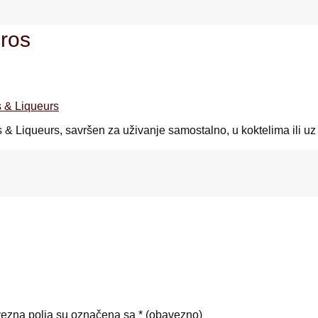
oros
its & Liqueurs, savršen za uživanje samostalno, u koktelima ili u
ezna polja su označena sa
* (obavezno)