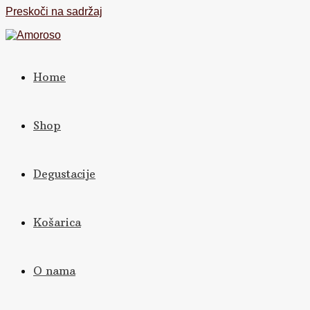
Preskoči na sadržaj
Home
Shop
Degustacije
Košarica
O nama