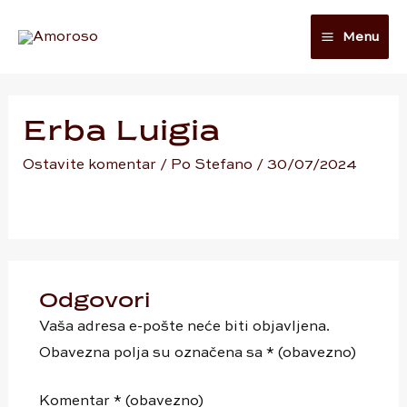
Preskoči
Main
Menu
na
Menu
sadržaj
Erba Luigia
Ostavite komentar
/ Po
Stefano
/
30/07/2024
Odgovori
Vaša adresa e-pošte neće biti objavljena.
Obavezna polja su označena sa
* (obavezno)
Komentar
* (obavezno)